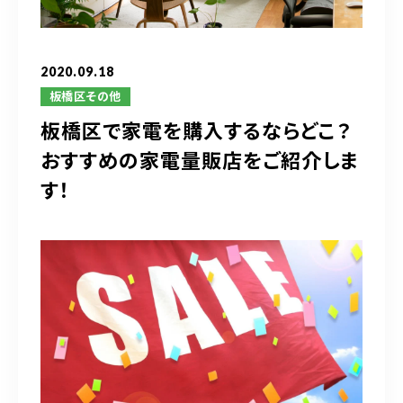
ブログ
アクセス
2020.09.18
板橋区その他
板橋区で家電を購入するならどこ？
03-6909-2648
おすすめの家電量販店をご紹介しま
営業時間
10：00～19：00（定休日 水曜日）
す！
お問い合わせはこちら