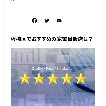
F
T
E
共
a
w
m
有
c
it
ai
板橋区でおすすめの家電量販店は？
e
te
l
b
r
o
o
k