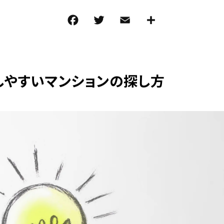
F
T
E
共
a
w
m
有
c
it
ai
e
te
l
しやすいマンションの探し方
b
r
o
o
k