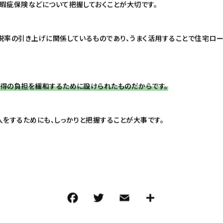
瑕疵保険などについて把握しておくことが大切です。
税率の引き上げに関係しているものであり、うまく活用することで住宅ロ
得の負担を緩和するために設けられたものだからです。
入をするためにも、しっかりと把握することが大事です。
F
T
E
共
a
w
m
有