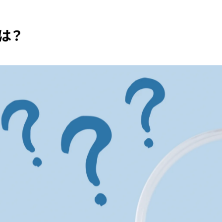
c
it
ai
e
te
l
は？
b
r
o
o
k