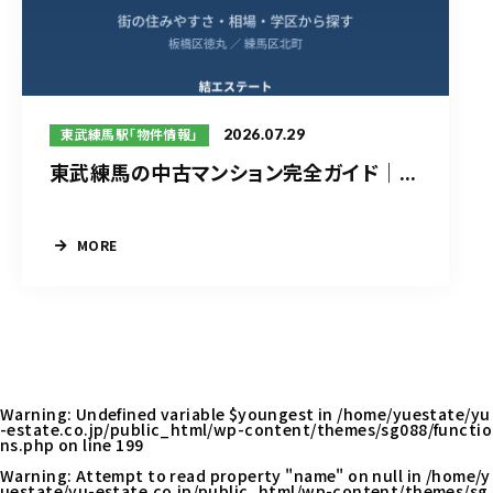
2026.07.29
東武練馬駅「物件情報」
東武練馬の中古マンション完全ガイド｜...
MORE
Warning
: Undefined variable $youngest in
/home/yuestate/yu
-estate.co.jp/public_html/wp-content/themes/sg088/functio
ns.php
on line
199
Warning
: Attempt to read property "name" on null in
/home/y
uestate/yu-estate.co.jp/public_html/wp-content/themes/sg