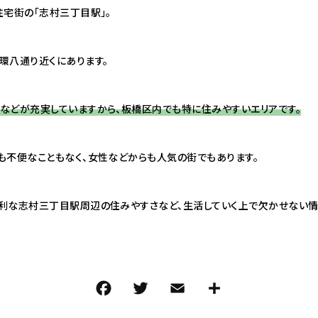
住宅街の「志村三丁目駅」。
環八通り近くにあります。
などが充実していますから、板橋区内でも特に住みやすいエリアです。
も不便なこともなく、女性などからも人気の街でもあります。
利な志村三丁目駅周辺の住みやすさなど、生活していく上で欠かせない情
F
T
E
共
a
w
m
有