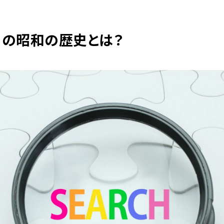
c
it
ai
e
te
l
」の昭和の歴史とは？
b
r
o
o
k