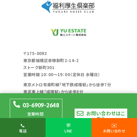
〒175-0093
東京都板橋区赤塚新町2-14-2
ストーク新町301
営業時間 10：00～19：00（定休日 水曜日）
東京メトロ有楽町線「地下鉄成増駅」から徒歩7分
東武東上線「成増駅」から徒歩8分
東京メトロ有楽町線「地下鉄赤塚駅」から徒歩10分
03-6909-2648
お問い合わせはこ
Google mapで見る
営業時間
ちら
10：00～19：00（定休日
📞
💬
✉️
水曜日）
電話
LINE
お問い合わせ
© 2026 結エステート株式会社