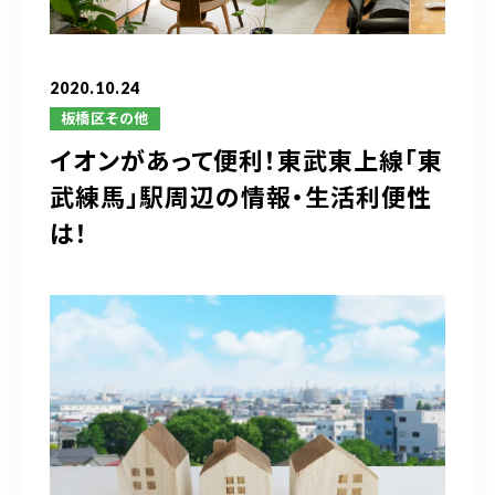
ブログ
アクセス
2020.10.24
板橋区その他
イオンがあって便利！東武東上線「東
03-6909-2648
武練馬」駅周辺の情報・生活利便性
営業時間
10：00～19：00（定休日 水曜日）
は！
お問い合わせはこちら