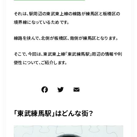
それは、駅周辺の東武東上線の線路が練馬区と板橋区の
境界線になっているためです。
線路を挟んで、北側が板橋区、南側が練馬区となります。
そこで、今回は、東武東上線「東武練馬駅」周辺の情報や利
便性について、ご紹介します。
F
T
E
共
a
w
m
有
c
it
ai
「東武練馬駅」はどんな街？
e
te
l
b
r