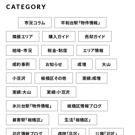
CATEGORY
市況コラム
平和台駅「物件情報」
隣接エリア
購入ガイド
売却ガイド
相場・市況
税金・制度
エリア情報
成約事例
お知らせ
成増
大山
小豆沢
板橋区その他
実績:成増
実績:大山
実績:小豆沢
氷川台駅「物件情報」
板橋区情報ブログ
最寄駅「板橋区」
生活「板橋区」
北区情報ブログ
病院「北区」
公園「北区」