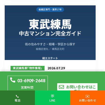
2026.07.29
東武練馬駅「物件情報」
東武練馬の中古マンション完全ガイド｜...
03-6909-2648
お問い合わせはこ
営業時間
ちら
MORE
10：00～19：00（定休日
📞
💬
✉️
水曜日）
電話
LINE
お問い合わせ