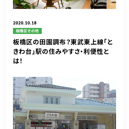
ブログ
アクセス
2020.10.18
板橋区その他
板橋区の田園調布？東武東上線「と
03-6909-2648
きわ台」駅の住みやすさ・利便性と
営業時間
10：00～19：00（定休日 水曜日）
は！
お問い合わせはこちら