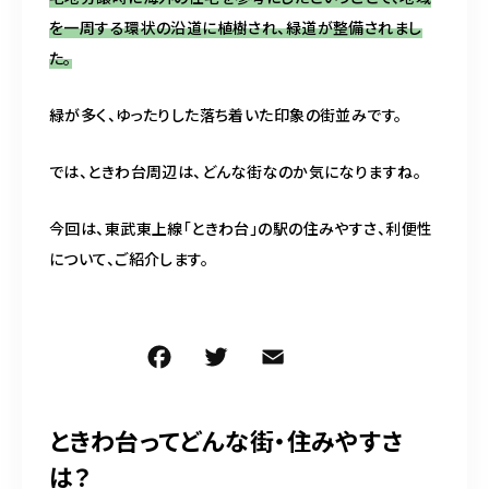
を一周する環状の沿道に植樹され、緑道が整備されまし
た。
緑が多く、ゆったりした落ち着いた印象の街並みです。
では、ときわ台周辺は、どんな街なのか気になりますね。
今回は、東武東上線「ときわ台」の駅の住みやすさ、利便性
について、ご紹介します。
F
T
E
共
a
w
m
有
c
it
ai
ときわ台ってどんな街・住みやすさ
e
te
l
は？