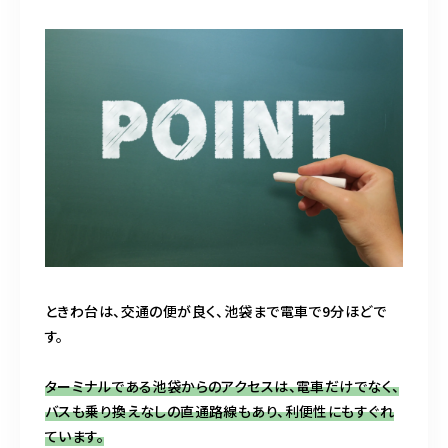
b
r
o
o
k
ときわ台は、交通の便が良く、池袋まで電車で9分ほどで
す。
ターミナルである池袋からのアクセスは、電車だけでなく、
バスも乗り換えなしの直通路線もあり、利便性にもすぐれ
ています。