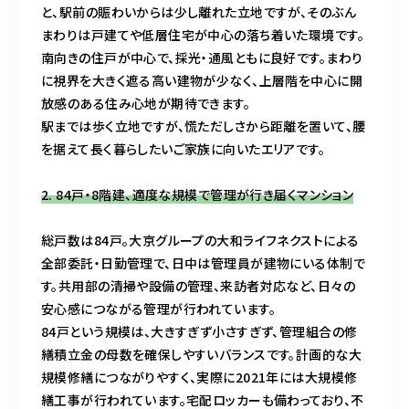
と、駅前の賑わいからは少し離れた立地ですが、そのぶん
まわりは戸建てや低層住宅が中心の落ち着いた環境です。
南向きの住戸が中心で、採光・通風ともに良好です。まわり
に視界を大きく遮る高い建物が少なく、上層階を中心に開
放感のある住み心地が期待できます。
駅までは歩く立地ですが、慌ただしさから距離を置いて、腰
を据えて長く暮らしたいご家族に向いたエリアです。
2. 84戸・8階建、適度な規模で管理が行き届くマンション
総戸数は84戸。大京グループの大和ライフネクストによる
全部委託・日勤管理で、日中は管理員が建物にいる体制で
す。共用部の清掃や設備の管理、来訪者対応など、日々の
安心感につながる管理が行われています。
84戸という規模は、大きすぎず小さすぎず、管理組合の修
繕積立金の母数を確保しやすいバランスです。計画的な大
規模修繕につながりやすく、実際に2021年には大規模修
繕工事が行われています。宅配ロッカーも備わっており、不