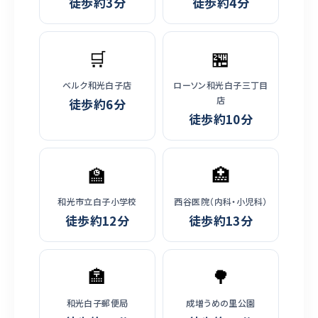
徒歩約3分
徒歩約4分
🛒
🏪
ベルク和光白子店
ローソン和光白子三丁目
店
徒歩約6分
徒歩約10分
🏫
🏥
和光市立白子小学校
西谷医院（内科・小児科）
徒歩約12分
徒歩約13分
🏣
🌳
和光白子郵便局
成増うめの里公園