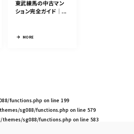
東武練馬の中古マン
ション完全ガイド｜...
MORE
088/functions.php
on line
199
/themes/sg088/functions.php
on line
579
t/themes/sg088/functions.php
on line
583