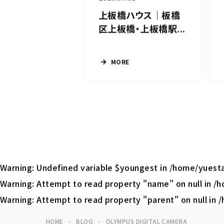
上板橋ハウス｜板橋
区上板橋・上板橋駅...
MORE
Warning
: Undefined variable $youngest in
/home/yuesta
Warning
: Attempt to read property "name" on null in
/h
Warning
: Attempt to read property "parent" on null in
/
HOME
BLOG
OLYMPUS DIGITAL CAMERA