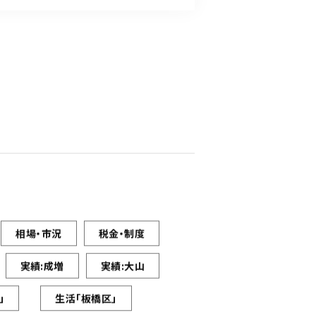
相場・市況
税金・制度
実績:成増
実績:大山
」
生活「板橋区」