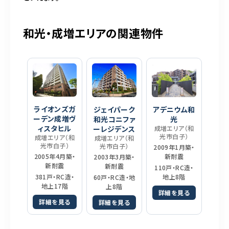
和光・成増エリアの関連物件
ライオンズガ
ジェイパーク
アデニウム和
ーデン成増ヴ
和光コニファ
光
ィスタヒル
ーレジデンス
成増エリア（和
光市白子）
成増エリア（和
成増エリア（和
光市白子）
光市白子）
2009年1月築・
新耐震
2005年4月築・
2003年3月築・
新耐震
新耐震
110戸・RC造・
地上8階
381戸・RC造・
60戸・RC造・地
地上17階
上8階
詳細を見る
詳細を見る
詳細を見る