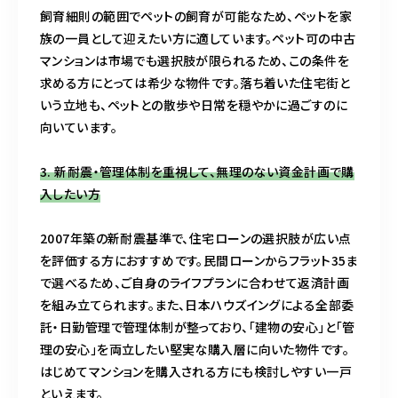
飼育細則の範囲でペットの飼育が可能なため、ペットを家
族の一員として迎えたい方に適しています。ペット可の中古
マンションは市場でも選択肢が限られるため、この条件を
求める方にとっては希少な物件です。落ち着いた住宅街と
いう立地も、ペットとの散歩や日常を穏やかに過ごすのに
向いています。
3. 新耐震・管理体制を重視して、無理のない資金計画で購
入したい方
2007年築の新耐震基準で、住宅ローンの選択肢が広い点
を評価する方におすすめです。民間ローンからフラット35ま
で選べるため、ご自身のライフプランに合わせて返済計画
を組み立てられます。また、日本ハウズイングによる全部委
託・日勤管理で管理体制が整っており、「建物の安心」と「管
理の安心」を両立したい堅実な購入層に向いた物件です。
はじめてマンションを購入される方にも検討しやすい一戸
といえます。