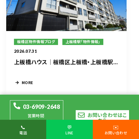
板橋区物件情報ブログ
上板橋駅「物件情報」
2026.07.31
上板橋ハウス｜板橋区上板橋・上板橋駅...
MORE
03-6909-2648
お問い合わせはこ
営業時間
ちら
10：00～19：00（定休日
📞
💬
✉️
水曜日）
電話
LINE
お問い合わせ