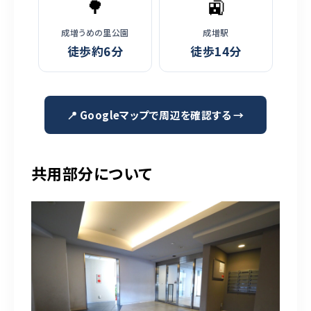
🌳
🚉
成増うめの里公園
成増駅
徒歩約6分
徒歩14分
📍 Googleマップで周辺を確認する →
共用部分について