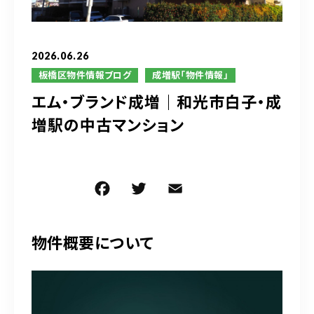
ブログ
アクセス
2026.06.26
板橋区物件情報ブログ
成増駅「物件情報」
エム・ブランド成増｜和光市白子・成
03-6909-2648
増駅の中古マンション
営業時間
10：00～19：00（定休日 水曜日）
F
T
E
共
お問い合わせはこちら
a
w
m
有
c
it
ai
物件概要について
e
te
l
b
r
o