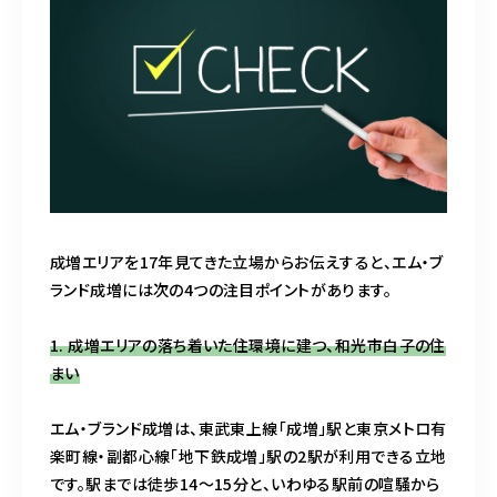
o
k
成増エリアを17年見てきた立場からお伝えすると、エム・ブ
ランド成増には次の4つの注目ポイントがあります。
1. 成増エリアの落ち着いた住環境に建つ、和光市白子の住
まい
エム・ブランド成増は、東武東上線「成増」駅と東京メトロ有
楽町線・副都心線「地下鉄成増」駅の2駅が利用できる立地
です。駅までは徒歩14〜15分と、いわゆる駅前の喧騒から