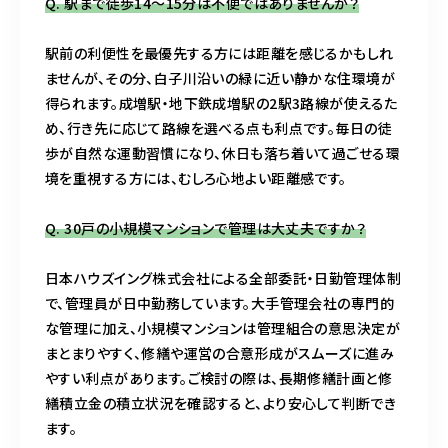
Q. 駅まで徒歩14〜15分は不便ではありませんか？
駅前の利便性を最優先する方には距離を感じるかもしれ
ませんが、その分、白子川沿いの緑に近い静かな住環境が
得られます。成増駅・地下鉄成増駅の2駅3路線が使えるた
め、行き先に応じて路線を選べる点も利点です。毎日の徒
歩が自然な運動習慣になり、休日も落ち着いて過ごせる環
境を重視する方には、むしろ心地よい距離感です。
Q. 30戸の小規模マンションで管理は大丈夫ですか？
日本ハウズイング株式会社による全部委託・日勤管理体制
で、管理員が日中勤務しています。大手管理会社の専門的
な管理に加え、小規模マンションは管理組合の意思決定が
まとまりやすく、修繕や運営の合意形成がスムーズに進み
やすい利点があります。ご検討の際は、長期修繕計画と修
繕積立金の積立状況を確認すると、より安心して判断でき
ます。