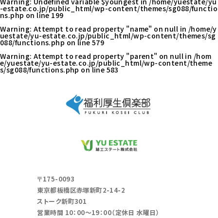
Warning
: Undefined variable $youngest in
/home/yuestate/yu
-estate.co.jp/public_html/wp-content/themes/sg088/functio
ns.php
on line
199
Warning
: Attempt to read property "name" on null in
/home/y
uestate/yu-estate.co.jp/public_html/wp-content/themes/sg
088/functions.php
on line
579
Warning
: Attempt to read property "parent" on null in
/hom
e/yuestate/yu-estate.co.jp/public_html/wp-content/theme
s/sg088/functions.php
on line
583
〒175-0093
東京都板橋区赤塚新町2-14-2
ストーク新町301
営業時間 10：00～19：00（定休日 水曜日）