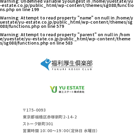
Warning
: Undefined variable $youngest in
/home/yuestate/yu
-estate.co.jp/public_html/wp-content/themes/sg088/functio
ns.php
on line
199
Warning
: Attempt to read property "name" on null in
/home/y
uestate/yu-estate.co.jp/public_html/wp-content/themes/sg
088/functions.php
on line
579
Warning
: Attempt to read property "parent" on null in
/hom
e/yuestate/yu-estate.co.jp/public_html/wp-content/theme
s/sg088/functions.php
on line
583
〒175-0093
東京都板橋区赤塚新町2-14-2
ストーク新町301
営業時間 10：00～19：00（定休日 水曜日）