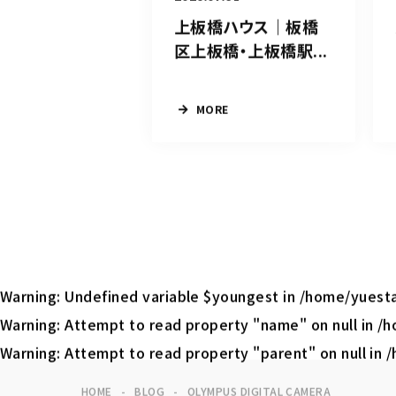
上板橋ハウス｜板橋
区上板橋・上板橋駅...
MORE
Warning
: Undefined variable $youngest in
/home/yuesta
Warning
: Attempt to read property "name" on null in
/h
Warning
: Attempt to read property "parent" on null in
/
HOME
BLOG
OLYMPUS DIGITAL CAMERA