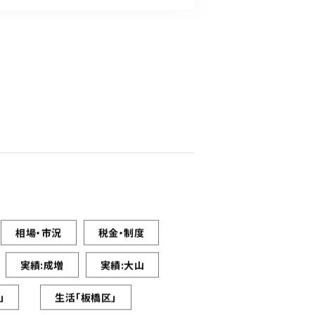
相場・市況
税金・制度
実績:成増
実績:大山
」
生活「板橋区」