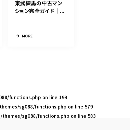
東武練馬の中古マン
ション完全ガイド｜...
MORE
088/functions.php
on line
199
/themes/sg088/functions.php
on line
579
t/themes/sg088/functions.php
on line
583