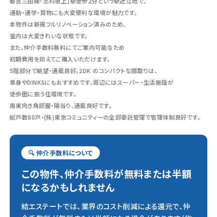
都営三田線「志村坂上」駅徒歩2分という駅近立地で、
通勤・通学・買物にも大変便利な環境が魅力です。
本物件は新規フルリノベーション済みのため、
室内は大変きれいな状態です。
また、仲介手数料無料にてご案内可能なため
初期費用を抑えてご購入いただけます。
5階部分で眺望・通風良好。2DK のコンパクトな間取りは、
単身やDINKSにもおすすめです。周辺にはスーパー・生活施設が
徒歩圏に揃う住環境です。
南東向き角部屋・陽当り、通風良好です。
総戸数80戸・(株)東急コミュニティーの全部委託管理で管理体制良好です。
🔍 仲介手数料について
この物件、仲介手数料が無料または半額
になるかもしれません
結エステートでは、業界のコスト削減による還元で、仲