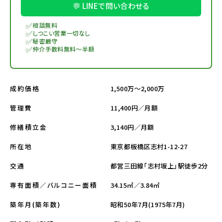
💬 LINEで問い合わせる
✅
相談無料
✅
しつこい営業一切なし
✅
秘密厳守
✅
仲介手数料無料～半額
1,500万～2,000万
成約価格
11,400円／月額
管理費
3,140円／月額
修繕積立金
東京都板橋区志村1-12-27
所在地
都営三田線「志村坂上」駅徒歩2分
交通
34.15㎡／3.84㎡
専有面積／バルコニー面積
昭和50年7月(1975年7月)
築年月(築年数)