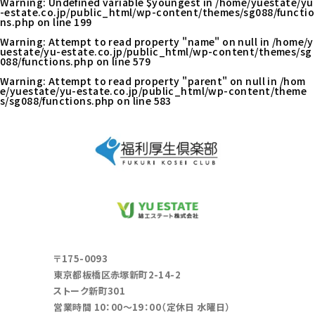
Warning
: Undefined variable $youngest in
/home/yuestate/yu
-estate.co.jp/public_html/wp-content/themes/sg088/functio
ns.php
on line
199
Warning
: Attempt to read property "name" on null in
/home/y
uestate/yu-estate.co.jp/public_html/wp-content/themes/sg
088/functions.php
on line
579
Warning
: Attempt to read property "parent" on null in
/hom
e/yuestate/yu-estate.co.jp/public_html/wp-content/theme
s/sg088/functions.php
on line
583
〒175-0093
東京都板橋区赤塚新町2-14-2
ストーク新町301
営業時間 10：00～19：00（定休日 水曜日）