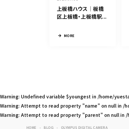
上板橋ハウス｜板橋
区上板橋・上板橋駅...
MORE
Warning
: Undefined variable $youngest in
/home/yuesta
Warning
: Attempt to read property "name" on null in
/h
Warning
: Attempt to read property "parent" on null in
/
HOME
BLOG
OLYMPUS DIGITAL CAMERA