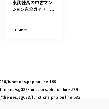
東武練馬の中古マン
ション完全ガイド｜...
MORE
088/functions.php
on line
199
/themes/sg088/functions.php
on line
579
t/themes/sg088/functions.php
on line
583