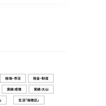
相場・市況
税金・制度
実績:成増
実績:大山
」
生活「板橋区」