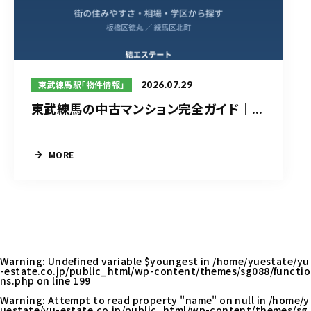
2026.07.29
東武練馬駅「物件情報」
東武練馬の中古マンション完全ガイド｜...
MORE
Warning
: Undefined variable $youngest in
/home/yuestate/yu
-estate.co.jp/public_html/wp-content/themes/sg088/functio
ns.php
on line
199
Warning
: Attempt to read property "name" on null in
/home/y
uestate/yu-estate.co.jp/public_html/wp-content/themes/sg