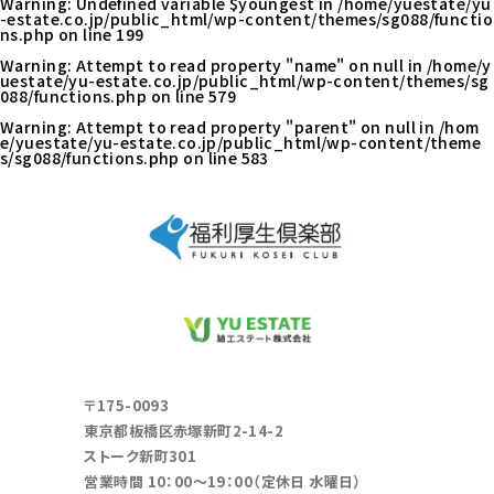
Warning
: Undefined variable $youngest in
/home/yuestate/yu
-estate.co.jp/public_html/wp-content/themes/sg088/functio
ns.php
on line
199
Warning
: Attempt to read property "name" on null in
/home/y
uestate/yu-estate.co.jp/public_html/wp-content/themes/sg
088/functions.php
on line
579
Warning
: Attempt to read property "parent" on null in
/hom
e/yuestate/yu-estate.co.jp/public_html/wp-content/theme
s/sg088/functions.php
on line
583
〒175-0093
東京都板橋区赤塚新町2-14-2
ストーク新町301
営業時間 10：00～19：00（定休日 水曜日）