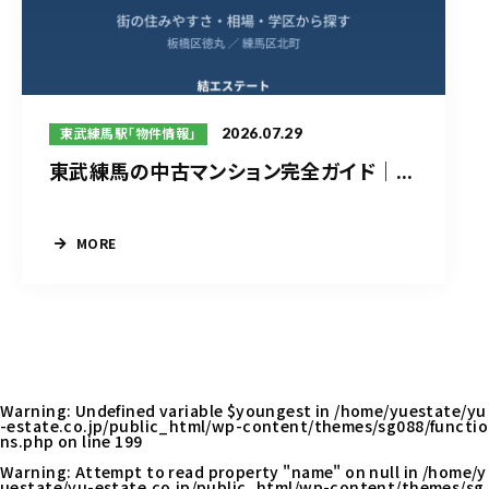
2026.07.29
東武練馬駅「物件情報」
東武練馬の中古マンション完全ガイド｜...
MORE
Warning
: Undefined variable $youngest in
/home/yuestate/yu
-estate.co.jp/public_html/wp-content/themes/sg088/functio
ns.php
on line
199
Warning
: Attempt to read property "name" on null in
/home/y
uestate/yu-estate.co.jp/public_html/wp-content/themes/sg