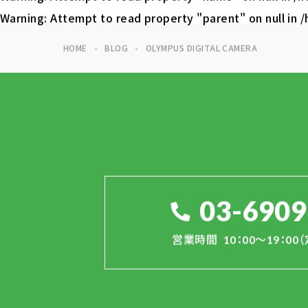
Warning
: Attempt to read property "parent" on null in
/
HOME
BLOG
OLYMPUS DIGITAL CAMERA
03-6909
営業時間
10：00～19：0