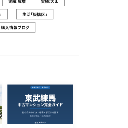
実績:成増
実績:大山
」
生活「板橋区」
購入情報ブログ