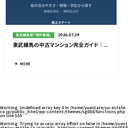
2026.07.29
東武練馬駅「物件情報」
東武練馬の中古マンション完全ガイド｜...
MORE
Warning
: Undefined array key 0 in
/home/yuestate/yu-estate.
co.jp/public_html/wp-content/themes/sg088/functions.php
on line
555
Warning
: Trying to access array offset on false in
/home/yuest
ate/yu-estate.co.jp/public_html/wp-content/themes/sg088/f