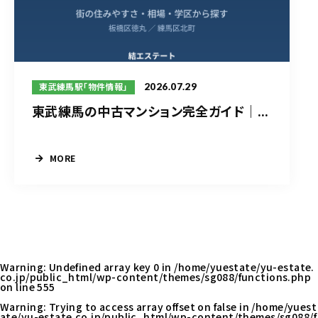
2026.07.29
東武練馬駅「物件情報」
東武練馬の中古マンション完全ガイド｜...
MORE
Warning
: Undefined array key 0 in
/home/yuestate/yu-estate.
co.jp/public_html/wp-content/themes/sg088/functions.php
on line
555
Warning
: Trying to access array offset on false in
/home/yuest
ate/yu-estate.co.jp/public_html/wp-content/themes/sg088/f