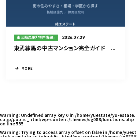
2026.07.29
東武練馬駅「物件情報」
東武練馬の中古マンション完全ガイド｜...
MORE
Warning
: Undefined array key 0 in
/home/yuestate/yu-estate.
co.jp/public_html/wp-content/themes/sg088/functions.php
on line
555
Warning
: Trying to access array offset on false in
/home/yuest
ate/yu-estate.co.jp/public_html/wp-content/themes/sg088/f