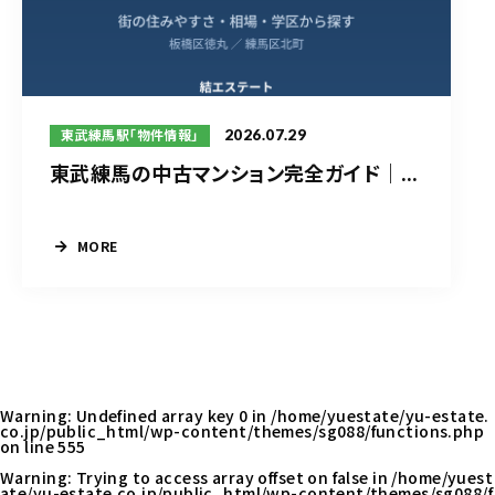
2026.07.29
東武練馬駅「物件情報」
東武練馬の中古マンション完全ガイド｜...
MORE
Warning
: Undefined array key 0 in
/home/yuestate/yu-estate.
co.jp/public_html/wp-content/themes/sg088/functions.php
on line
555
Warning
: Trying to access array offset on false in
/home/yuest
ate/yu-estate.co.jp/public_html/wp-content/themes/sg088/f