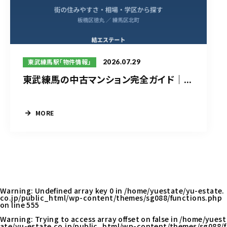
2026.07.29
東武練馬駅「物件情報」
東武練馬の中古マンション完全ガイド｜...
MORE
Warning
: Undefined array key 0 in
/home/yuestate/yu-estate.
co.jp/public_html/wp-content/themes/sg088/functions.php
on line
555
Warning
: Trying to access array offset on false in
/home/yuest
ate/yu-estate.co.jp/public_html/wp-content/themes/sg088/f