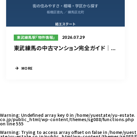
2026.07.29
東武練馬駅「物件情報」
東武練馬の中古マンション完全ガイド｜...
MORE
Warning
: Undefined array key 0 in
/home/yuestate/yu-estate.
co.jp/public_html/wp-content/themes/sg088/functions.php
on line
555
Warning
: Trying to access array offset on false in
/home/yuest
ate/yu-estate.co.jp/public_html/wp-content/themes/sg088/f