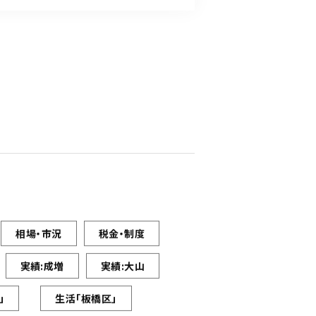
相場・市況
税金・制度
実績:成増
実績:大山
」
生活「板橋区」