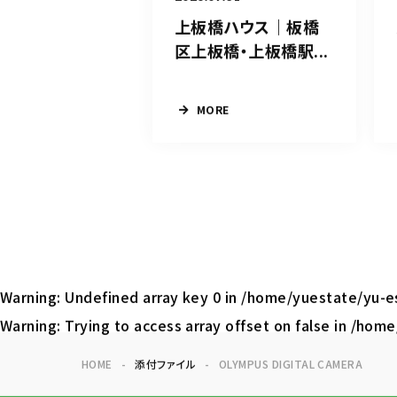
上板橋ハウス｜板橋
区上板橋・上板橋駅...
MORE
Warning
: Undefined array key 0 in
/home/yuestate/yu-es
Warning
: Trying to access array offset on false in
/home/
HOME
添付ファイル
OLYMPUS DIGITAL CAMERA