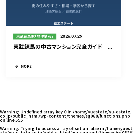
2026.07.29
東武練馬駅「物件情報」
東武練馬の中古マンション完全ガイド｜...
MORE
Warning
: Undefined array key 0 in
/home/yuestate/yu-estate.
co.jp/public_html/wp-content/themes/sg088/functions.php
on line
555
Warning
: Trying to access array offset on false in
/home/yuest
ate/yu-estate.co.jp/public_html/wp-content/themes/sg088/f