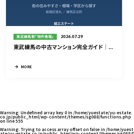
2026.07.29
東武練馬駅「物件情報」
東武練馬の中古マンション完全ガイド｜...
MORE
Warning
: Undefined array key 0 in
/home/yuestate/yu-estate.
co.jp/public_html/wp-content/themes/sg088/functions.php
on line
555
Warning
: Trying to access array offset on false in
/home/yuest
ate/yu-estate.co.jp/public_html/wp-content/themes/sg088/f