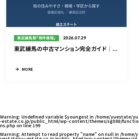
2026.07.29
東武練馬駅「物件情報」
東武練馬の中古マンション完全ガイド｜...
MORE
Warning
: Undefined variable $youngest in
/home/yuestate/yu
-estate.co.jp/public_html/wp-content/themes/sg088/functio
ns.php
on line
199
Warning
: Attempt to read property "name" on null in
/home/y
uestate/yu-estate.co.jp/public_html/wp-content/themes/sg