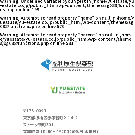
Warning
: Undefined variable $youngest in
/home/yuestate/yu
-estate.co.jp/public_html/wp-content/themes/sg088/functio
ns.php
on line
199
Warning
: Attempt to read property "name" on null in
/home/y
uestate/yu-estate.co.jp/public_html/wp-content/themes/sg
088/functions.php
on line
579
Warning
: Attempt to read property "parent" on null in
/hom
e/yuestate/yu-estate.co.jp/public_html/wp-content/theme
s/sg088/functions.php
on line
583
〒175-0093
東京都板橋区赤塚新町2-14-2
ストーク新町301
営業時間 10：00～19：00（定休日 水曜日）