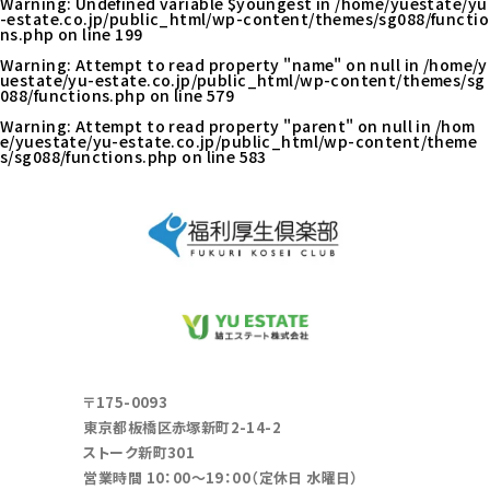
Warning
: Undefined variable $youngest in
/home/yuestate/yu
-estate.co.jp/public_html/wp-content/themes/sg088/functio
ns.php
on line
199
Warning
: Attempt to read property "name" on null in
/home/y
uestate/yu-estate.co.jp/public_html/wp-content/themes/sg
088/functions.php
on line
579
Warning
: Attempt to read property "parent" on null in
/hom
e/yuestate/yu-estate.co.jp/public_html/wp-content/theme
s/sg088/functions.php
on line
583
〒175-0093
東京都板橋区赤塚新町2-14-2
ストーク新町301
営業時間 10：00～19：00（定休日 水曜日）