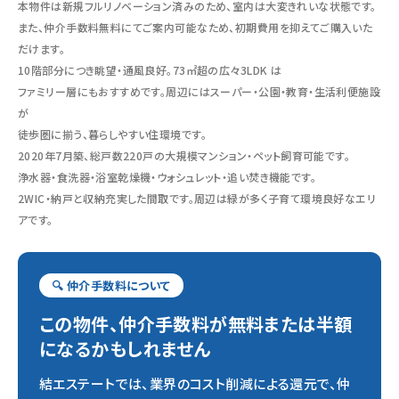
本物件は新規フルリノベーション済みのため、室内は大変きれいな状態です。
また、仲介手数料無料にてご案内可能なため、初期費用を抑えてご購入いた
だけます。
10階部分につき眺望・通風良好。73㎡超の広々3LDK は
ファミリー層にもおすすめです。周辺にはスーパー・公園・教育・生活利便施設
が
徒歩圏に揃う、暮らしやすい住環境です。
2020年7月築、総戸数220戸の大規模マンション・ペット飼育可能です。
浄水器・食洗器・浴室乾燥機・ウォシュレット・追い焚き機能です。
2WIC・納戸と収納充実した間取です。周辺は緑が多く子育て環境良好なエリ
アです。
🔍 仲介手数料について
この物件、仲介手数料が無料または半額
になるかもしれません
結エステートでは、業界のコスト削減による還元で、仲