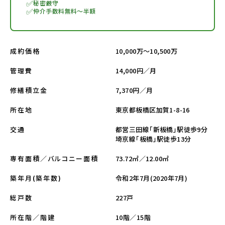
✅
秘密厳守
✅
仲介手数料無料～半額
10,000万～10,500万
成約価格
14,000円／月
管理費
7,370円／月
修繕積立金
東京都板橋区加賀1-8-16
所在地
都営三田線「新板橋」駅徒歩9分
交通
埼京線「板橋」駅徒歩13分
73.72㎡／12.00㎡
専有面積／バルコニー面積
令和2年7月(2020年7月)
築年月(築年数)
227戸
総戸数
10階／15階
所在階／階建