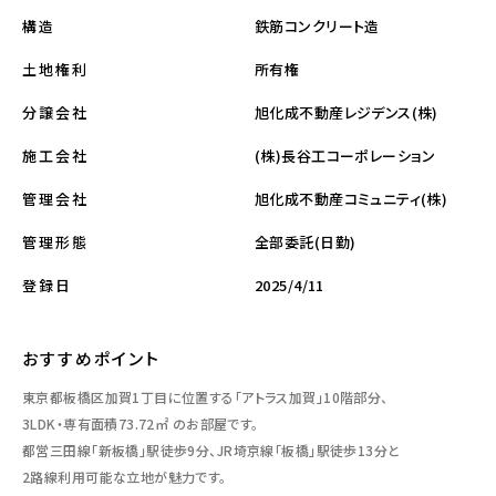
鉄筋コンクリート造
構造
所有権
土地権利
旭化成不動産レジデンス(株)
分譲会社
(株)長谷工コーポレーション
施工会社
旭化成不動産コミュニティ(株)
管理会社
全部委託(日勤)
管理形態
2025/4/11
登録日
おすすめポイント
東京都板橋区加賀1丁目に位置する「アトラス加賀」10階部分、
3LDK・専有面積73.72㎡ のお部屋です。
都営三田線「新板橋」駅徒歩9分、JR埼京線「板橋」駅徒歩13分と
2路線利用可能な立地が魅力です。