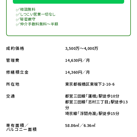
✅
相談無料
✅
しつこい営業一切なし
✅
秘密厳守
✅
仲介手数料無料～半額
3,500万～4,000万
成約価格
14,630円／月
管理費
14,360円／月
修繕積立金
東京都板橋区東坂下2-10-6
所在地
都営三田線「蓮根」駅徒歩10分
交通
都営三田線「志村三丁目」駅徒歩13
分
埼京線「浮間舟渡」駅徒歩15分
58.86㎡／6.36㎡
専有面積／
バルコニー面積