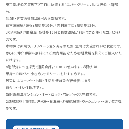
東京都板橋区東坂下2丁目に位置する「エバーグリーンパレス板橋」4階部
分、
3LDK・専有面積58.86㎡のお部屋です。
都営三田線「蓮根」駅徒歩10分、「志村三丁目」駅徒歩13分、
JR埼京線「浮間舟渡」駅徒歩15分と複数路線が利用できる便利な立地が魅
力です。
本物件は新規フルリノベーション済みのため、室内は大変きれいな状態です。
さらに、仲介手数料無料にてご案内可能なため初期費用を抑えてご購入いた
だけます。
4階部分につき採光・通風良好。3LDK の使いやすい間取りは
単身〜DINKS〜小さめファミリーにもおすすめです。
周辺にはスーパー・公園・生活利便施設が徒歩圏に揃う
暮らしやすい住環境です。
新耐震基準マンション・オートロック・宅配ボックス完備です。
2路線3駅利用可能、浄水器・食洗器・浴室乾燥機・ウォシュレット・追い焚き機
能です。