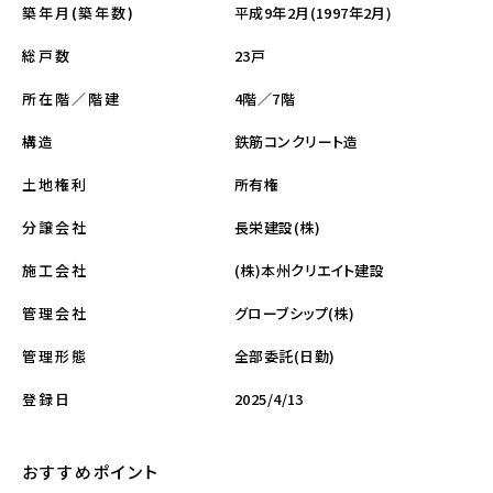
平成9年2月(1997年2月)
築年月(築年数)
23戸
総戸数
4階／7階
所在階／階建
鉄筋コンクリート造
構造
所有権
土地権利
長栄建設(株)
分譲会社
(株)本州クリエイト建設
施工会社
グローブシップ(株)
管理会社
全部委託(日勤)
管理形態
2025/4/13
登録日
おすすめポイント