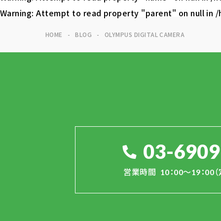
Warning
: Attempt to read property "parent" on null in
/
HOME
BLOG
OLYMPUS DIGITAL CAMERA
03-6909
営業時間
10：00～19：0