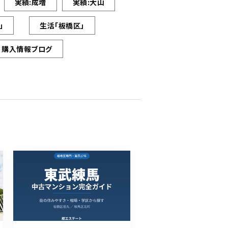
実績:成増
実績:大山
」
生活「板橋区」
購入情報ブログ