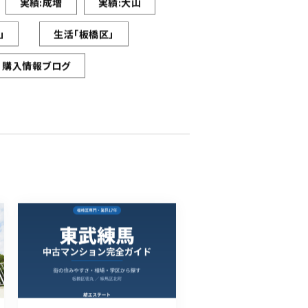
実績:成増
実績:大山
」
生活「板橋区」
購入情報ブログ