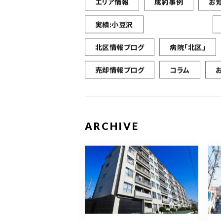
エリア情報
成約事例
お
実績:小豆沢
北区情報ブログ
病院「北区」
売却情報ブログ
コラム
ARCHIVE