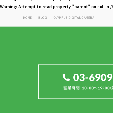
Warning
: Attempt to read property "parent" on null in
/
HOME
BLOG
OLYMPUS DIGITAL CAMERA
03-6909
営業時間
10：00～19：0