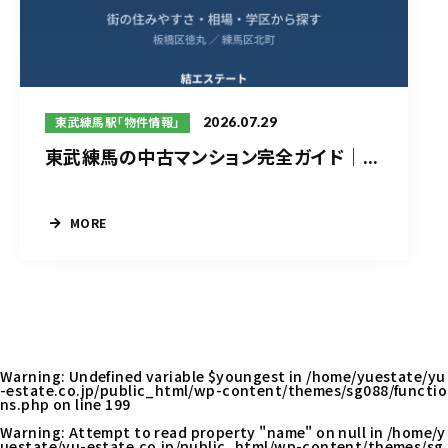
2026.07.29
東武練馬駅「物件情報」
東武練馬の中古マンション完全ガイド｜...
MORE
Warning
: Undefined variable $youngest in
/home/yuestate/yu
-estate.co.jp/public_html/wp-content/themes/sg088/functio
ns.php
on line
199
Warning
: Attempt to read property "name" on null in
/home/y
uestate/yu-estate.co.jp/public_html/wp-content/themes/sg