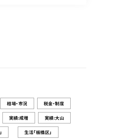
相場・市況
税金・制度
実績:成増
実績:大山
」
生活「板橋区」