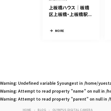
上板橋ハウス｜板橋
区上板橋・上板橋駅...
MORE
Warning
: Undefined variable $youngest in
/home/yuesta
Warning
: Attempt to read property "name" on null in
/h
Warning
: Attempt to read property "parent" on null in
/
HOME
BLOG
OLYMPUS DIGITAL CAMERA