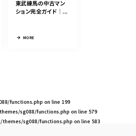
東武練馬の中古マン
ション完全ガイド｜...
MORE
088/functions.php
on line
199
/themes/sg088/functions.php
on line
579
t/themes/sg088/functions.php
on line
583