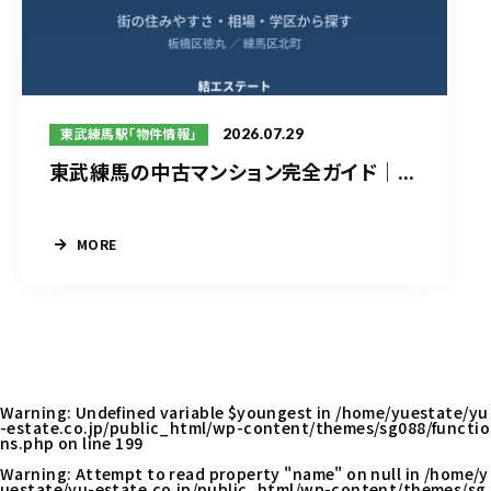
2026.07.29
東武練馬駅「物件情報」
東武練馬の中古マンション完全ガイド｜...
MORE
Warning
: Undefined variable $youngest in
/home/yuestate/yu
-estate.co.jp/public_html/wp-content/themes/sg088/functio
ns.php
on line
199
Warning
: Attempt to read property "name" on null in
/home/y
uestate/yu-estate.co.jp/public_html/wp-content/themes/sg