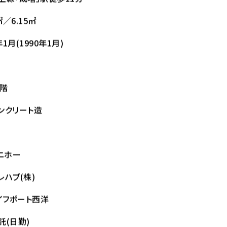
㎡／6.15㎡
1月(1990年1月)
5階
ンクリート造
ユニホー
レハブ(株)
ライフポート西洋
託(日勤)