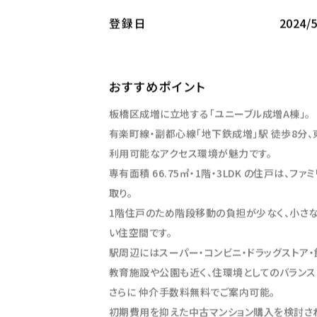
2024/5
登録日
おすすめポイント
板橋区成増に立地する「
ユニーブル成増A棟
」。
有楽町線・副都心線「
地下鉄成増」駅 徒歩8分
、
利用可能なアクセス環境が魅力です。
専有面積
66.75㎡・1階・3LDK
の住戸は、ファ
取り。
1階住戸のため階段移動の負担が少なく、小さ
い住空間です。
駅周辺にはスーパー・コンビニ・ドラッグストア
教育施設や公園も近く、住環境としてのバランス
さらに
仲介手数料無料でご案内可能
。
初期費用を抑えた中古マンション購入を検討され