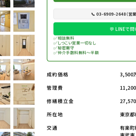
📞 03-6909-2648（営
💬 LINE
✅
相談無料
✅
しつこい営業一切なし
✅
秘密厳守
✅
仲介手数料無料～半額
3,50
成約価格
11,2
管理費
27,5
修繕積立金
東京都板
所在地
有楽町
交通
東武東