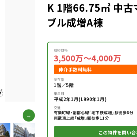
K 1階66.75㎡ 
ブル成増A棟
成約価格
3,500万～4,000万
仲介手数料無料
所在階
1階／5階
築年月
平成2年1月(1990年1月)
交通
有楽町線・副都心線「地下鉄成増」駅徒歩8分
→
東武東上線「成増」駅徒歩11分
この物件を問い合