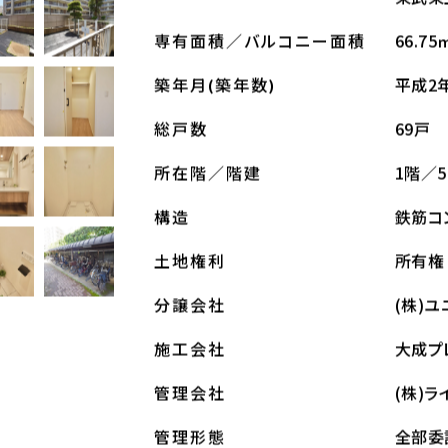
66.75
専有面積／バルコニー面積
平成2年
築年月(築年数)
69戸
総戸数
1階／
所在階／階建
鉄筋コ
構造
所有権
土地権利
(株)
分譲会社
大成プ
施工会社
(株)
管理会社
全部委
管理形態