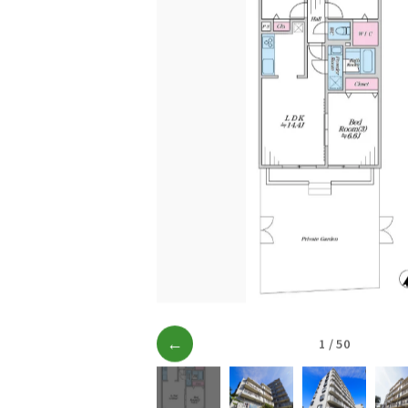
←
1 / 50