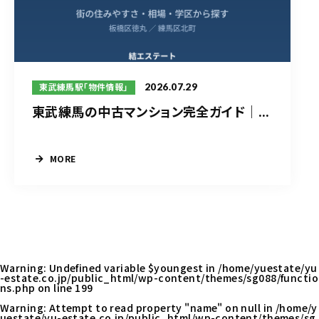
2026.07.29
東武練馬駅「物件情報」
東武練馬の中古マンション完全ガイド｜...
MORE
Warning
: Undefined variable $youngest in
/home/yuestate/yu
-estate.co.jp/public_html/wp-content/themes/sg088/functio
ns.php
on line
199
Warning
: Attempt to read property "name" on null in
/home/y
uestate/yu-estate.co.jp/public_html/wp-content/themes/sg