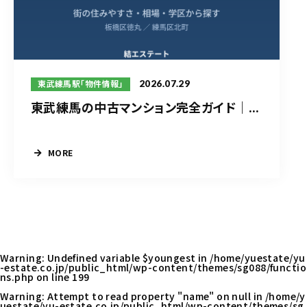
2026.07.29
東武練馬駅「物件情報」
東武練馬の中古マンション完全ガイド｜...
MORE
Warning
: Undefined variable $youngest in
/home/yuestate/yu
-estate.co.jp/public_html/wp-content/themes/sg088/functio
ns.php
on line
199
Warning
: Attempt to read property "name" on null in
/home/y
uestate/yu-estate.co.jp/public_html/wp-content/themes/sg