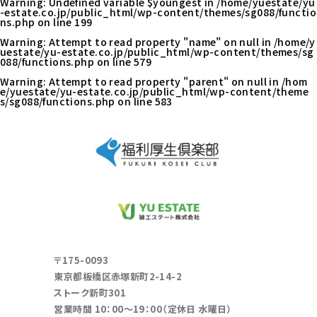
Warning
: Undefined variable $youngest in
/home/yuestate/yu
-estate.co.jp/public_html/wp-content/themes/sg088/functio
ns.php
on line
199
Warning
: Attempt to read property "name" on null in
/home/y
uestate/yu-estate.co.jp/public_html/wp-content/themes/sg
088/functions.php
on line
579
Warning
: Attempt to read property "parent" on null in
/hom
e/yuestate/yu-estate.co.jp/public_html/wp-content/theme
s/sg088/functions.php
on line
583
〒175-0093
東京都板橋区赤塚新町2-14-2
ストーク新町301
営業時間 10：00～19：00（定休日 水曜日）