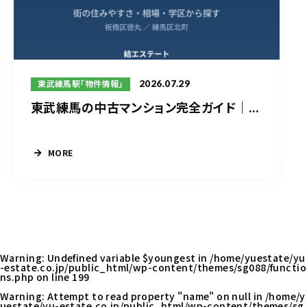
2026.07.29
東武練馬駅「物件情報」
東武練馬の中古マンション完全ガイド｜...
MORE
Warning
: Undefined variable $youngest in
/home/yuestate/yu
-estate.co.jp/public_html/wp-content/themes/sg088/functio
ns.php
on line
199
Warning
: Attempt to read property "name" on null in
/home/y
uestate/yu-estate.co.jp/public_html/wp-content/themes/sg