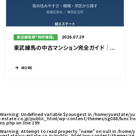
2026.07.29
東武練馬駅「物件情報」
東武練馬の中古マンション完全ガイド｜...
MORE
Warning
: Undefined variable $youngest in
/home/yuestate/yu
-estate.co.jp/public_html/wp-content/themes/sg088/functio
ns.php
on line
199
Warning
: Attempt to read property "name" on null in
/home/y
uestate/yu-estate.co.jp/public_html/wp-content/themes/sg