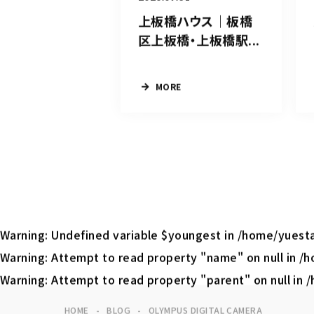
上板橋ハウス｜板橋
区上板橋・上板橋駅...
MORE
Warning
: Undefined variable $youngest in
/home/yuesta
Warning
: Attempt to read property "name" on null in
/h
Warning
: Attempt to read property "parent" on null in
/
HOME
BLOG
OLYMPUS DIGITAL CAMERA