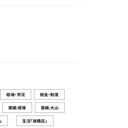
相場・市況
税金・制度
実績:成増
実績:大山
」
生活「板橋区」