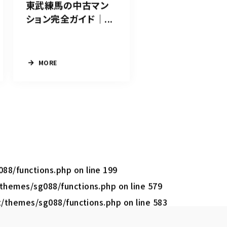
東武練馬の中古マン
ション完全ガイド｜...
MORE
088/functions.php
on line
199
/themes/sg088/functions.php
on line
579
t/themes/sg088/functions.php
on line
583