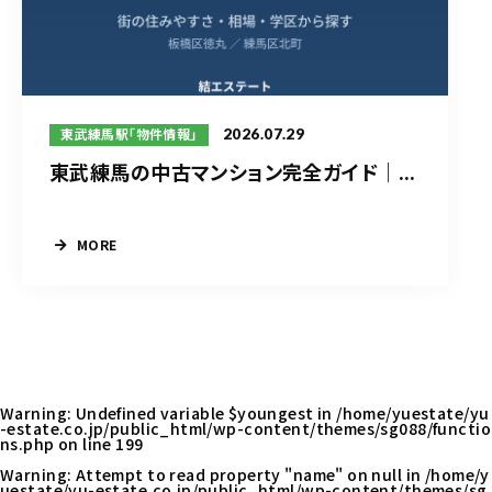
2026.07.29
東武練馬駅「物件情報」
東武練馬の中古マンション完全ガイド｜...
MORE
Warning
: Undefined variable $youngest in
/home/yuestate/yu
-estate.co.jp/public_html/wp-content/themes/sg088/functio
ns.php
on line
199
Warning
: Attempt to read property "name" on null in
/home/y
uestate/yu-estate.co.jp/public_html/wp-content/themes/sg