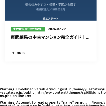
2026.07.29
東武練馬駅「物件情報」
東武練馬の中古マンション完全ガイド｜...
MORE
Warning
: Undefined variable $youngest in
/home/yuestate/yu
-estate.co.jp/public_html/wp-content/themes/sg088/functio
ns.php
on line
199
Warning
: Attempt to read property "name" on null in
/home/y
uestate/yu-estate.co.jp/public_html/wp-content/themes/sg