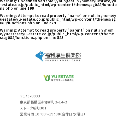
Warning
: Undefined variable $youngest in
/home/yuestate/yu
-estate.co.jp/public_html/wp-content/themes/sg088/functio
ns.php
on line
199
Warning
: Attempt to read property "name" on null in
/home/y
uestate/yu-estate.co.jp/public_html/wp-content/themes/sg
088/functions.php
on line
579
Warning
: Attempt to read property "parent" on null in
/hom
e/yuestate/yu-estate.co.jp/public_html/wp-content/theme
s/sg088/functions.php
on line
583
〒175-0093
東京都板橋区赤塚新町2-14-2
ストーク新町301
営業時間 10：00～19：00（定休日 水曜日）