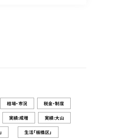
相場・市況
税金・制度
実績:成増
実績:大山
」
生活「板橋区」