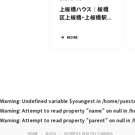
上板橋ハウス｜板橋
区上板橋・上板橋駅...
MORE
Warning
: Undefined variable $youngest in
/home/yuesta
Warning
: Attempt to read property "name" on null in
/h
Warning
: Attempt to read property "parent" on null in
/
HOME
BLOG
OLYMPUS DIGITAL CAMERA