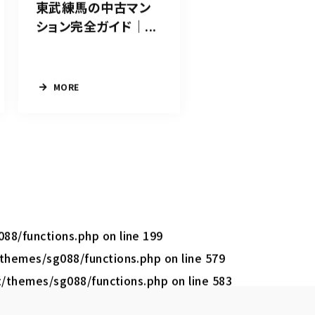
東武練馬の中古マン
ション完全ガイド｜...
MORE
088/functions.php
on line
199
/themes/sg088/functions.php
on line
579
t/themes/sg088/functions.php
on line
583